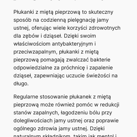
Płukanki z ‍miętą pieprzową to ​skuteczny⁣
sposób na codzienną pielęgnację jamy
ustnej, oferując wiele korzyści zdrowotnych
dla⁢ zębów i dziąseł. Dzięki swoim
właściwościom‌ antybakteryjnym i
⁤przeciwzapalnym, płukanki z miętą⁣
pieprzową pomagają zwalczać ⁣bakterie
odpowiedzialne za próchnicę i zapalenie
dziąseł, zapewniając uczucie świeżości‌ na‌
długo.
Regularne stosowanie płukanek z miętą⁤
pieprzową może ​również pomóc w redukcji
stanów zapalnych, łagodzeniu‌ bólu przy⁣
dolegliwościach jamy ustnej oraz⁣ poprawie
ogólnego zdrowia⁢ jamy‌ ustnej. Dzięki‍
naturalnym składnikom, takim ‍jak mentol i