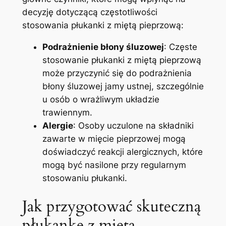
decyzję ⁤dotyczącą częstotliwości ​
stosowania płukanki z miętą pieprzową:
Podrażnienie błony‌ śluzowej
: Częste‍
stosowanie płukanki z miętą pieprzową‌
może przyczynić‍ się do ‍podrażnienia⁤
błony ​śluzowej jamy ustnej, szczególnie
u osób o wrażliwym ⁢układzie⁤
trawiennym.
Alergie
: ⁣Osoby uczulone ‍na składniki
zawarte w mięcie pieprzowej mogą
doświadczyć reakcji alergicznych, które
mogą być ​nasilone przy ‍regularnym
stosowaniu ​płukanki.
Jak przygotować‍ skuteczną
płukankę⁢ z ⁣miętą