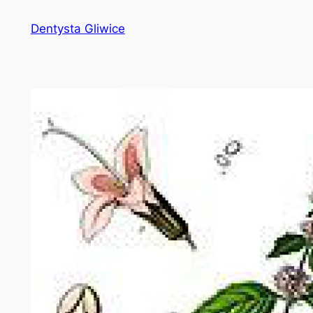
Przejdź
Dentysta Gliwice
do
treści