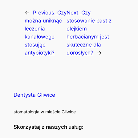
←
Previous:
Czy
Next:
Czy
można uniknąć
stosowanie past z
leczenia
olejkiem
kanałowego
herbacianym jest
stosując
skuteczne dla
antybiotyki?
dorosłych?
→
Dentysta Gliwice
stomatologia w mieście Gliwice
Skorzystaj z naszych usług: