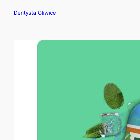
Przejdź
Dentysta Gliwice
do
treści