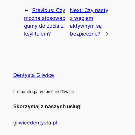
←
Previous:
Czy
Next:
Czy pasty
można stosować
z węglem
gumy do żucia z
aktywnym są
ksylitolem?
bezpieczne?
→
Dentysta Gliwice
stomatologia w mieście Gliwice
Skorzystaj z naszych usług:
gliwicedentysta.pl