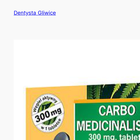
Przejdź
Dentysta Gliwice
do
treści