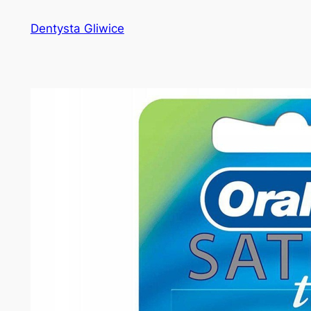
Przejdź
Dentysta Gliwice
do
treści