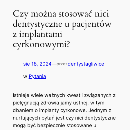
Czy można stosować nici
dentystyczne u pacjentów
z implantami
cyrkonowymi?
sie 18, 2024
—
dentystagliwice
przez
w
Pytania
Istnieje wiele ważnych kwestii ⁣związanych z
pielęgnacją zdrowia‍ jamy ustnej, w‌ tym
dbaniem⁢ o implanty cyrkonowe. Jednym ⁣z
nurtujących ‌pytań jest czy nici dentystyczne
mogą być bezpiecznie stosowane u