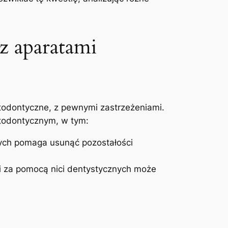
⁤z aparatami‍
ortodontyczne,​ z pewnymi zastrzeżeniami.
rtodontycznym, w ⁢tym:
ych pomaga usunąć pozostałości‍
mi za pomocą nici dentystycznych może