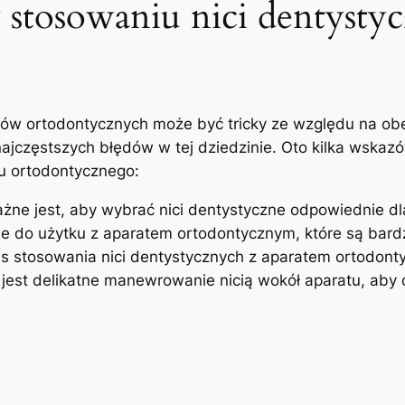
⁢ stosowaniu nici dentysty
ów ‌ortodontycznych może być ⁢tricky ⁣ze względu na ⁤o
jczęstszych błędów w tej dziedzinie. ⁤Oto‍ kilka wskazów
u ortodontycznego:
ne ⁢jest, aby wybrać nici dentystyczne ⁣odpowiednie‌ 
 do użytku z aparatem ortodontycznym, ⁣które są​ bardzie
s⁢ stosowania nici ⁢dentystycznych ⁣z aparatem ortodon
jest​ delikatne manewrowanie nicią wokół aparatu, ⁣aby 