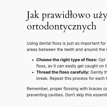
Jak ⁤prawidłowo uży
ortodontycznych
Using dental floss is​ just as⁣ important for
areas between the teeth and around the brac
Choose ⁤the ⁤right type of floss:
Opt‌ 
floss, as it can⁤ easily get caught on‌ 
Thread‌ the floss carefully:
⁣Gently t
break. Repeat this process ‍for​ each​
Remember, proper flossing with braces can​
preventing cavities. ‌Don’t skip this‍ essenti