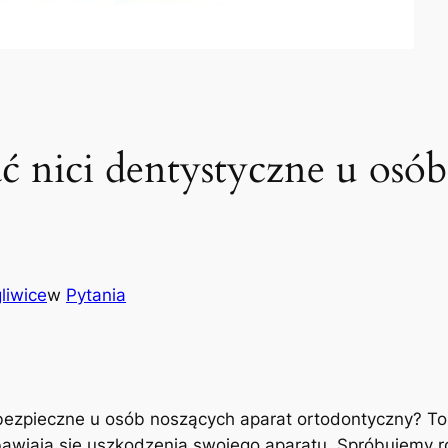
 nici dentystyczne u osób
liwice
w
Pytania
bezpieczne u osób noszących ⁢aparat ortodontyczny? To p
awiają się ‌uszkodzenia​ swojego⁤ aparatu. Spróbujemy roz