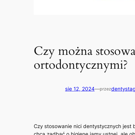
Czy można stosować
ortodontycznymi?
sie 12, 2024
—
dentystag
przez
Czy stosowanie nici dentystycznych jest ​
chcą ‍zadbać o‍ higienę jamy ustnej, ale ob