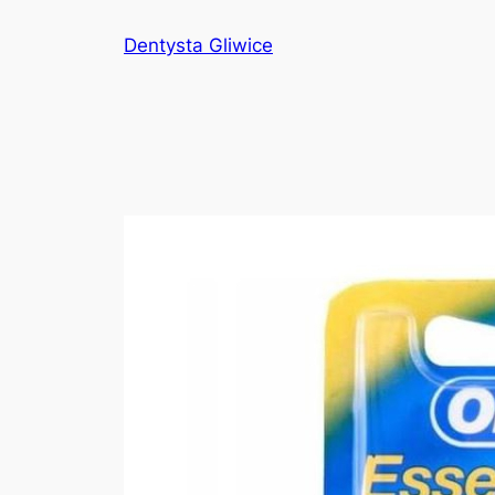
Przejdź
Dentysta Gliwice
do
treści