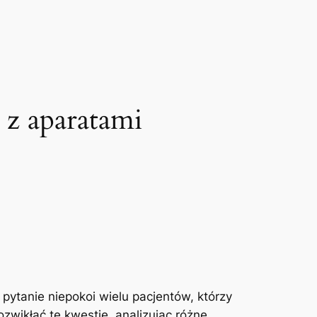
 z aparatami
ytanie ‌niepokoi wielu‍ pacjentów, którzy
wikłać⁣ tę⁢ kwestię,‌ analizując różne