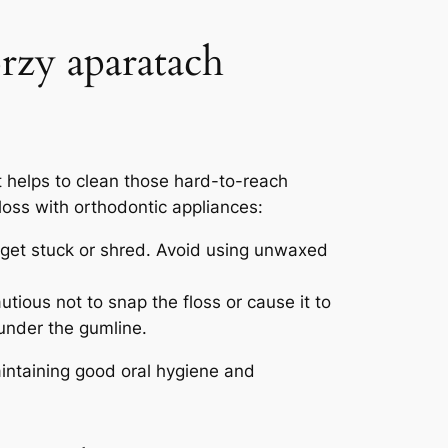
rzy aparatach
 It helps to clean those hard-to-reach⁣
loss with ⁢orthodontic appliances:
to get stuck or‍ shred. Avoid⁤ using​ unwaxed
ious‍ not to‌ snap the floss or⁣ cause it to
⁢under the⁢ gumline.
maintaining good oral hygiene and