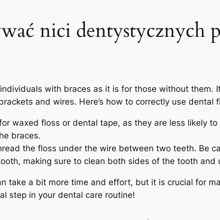
wać nici ‍dentystycznych p
 ‍individuals ​with⁣ braces as it is for those without them.
kets ‌and ‌wires. Here’s how ⁣to correctly use ⁤dental‍ f
for waxed ‌floss or dental tape, ⁢as⁣ they are less likely ⁣
the ‍braces.
hread the ‌floss under the wire between ‍two‌ teeth. Be caut
 tooth, making sure to clean both sides of the ⁣tooth and 
 take a bit more time and effort, but it is​ crucial for 
al step ⁤in your dental​ care routine!