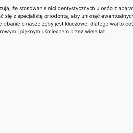
okazują,​ że⁣ stosowanie nici dentystycznych​ u ‌osób z​
ć się ​z ⁤specjalistą ortodontą, aby uniknąć ewentualnych
e dbanie o nasze zęby jest kluczowe,⁤ dlatego warto po
 zdrowym i pięknym uśmiechem‌ przez wiele lat.