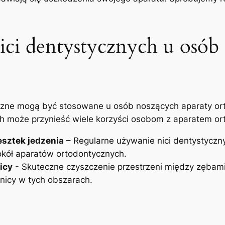
ci‍ dentystycznych⁣ u ⁢osób 
yczne mogą być⁣ stosowane​ u‍ osób​ noszących⁢ aparaty⁢ 
 ⁢może przynieść ‍wiele korzyści⁣ osobom⁢ z ‍aparatem⁢ o
esztek jedzenia
– Regularne używanie nici dentystyczn
wokół aparatów ortodontycznych.
icy
-⁢ Skuteczne czyszczenie ⁤przestrzeni między zęba
nicy w tych ⁣obszarach.