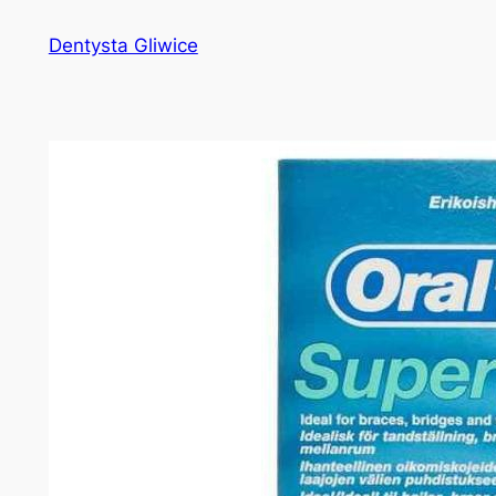
Przejdź
Dentysta Gliwice
do
treści