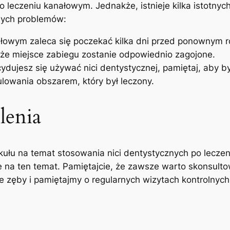
 leczeniu kanałowym. Jednakże,⁢ istnieje kilka istotnyc
nych problemów:
ałowym zaleca się poczekać kilka dni przed ⁤ponownym r
 że miejsce zabiegu zostanie⁤ odpowiednio zagojone.
ydujesz się ‌używać nici‍ dentystycznej,⁣ pamiętaj, ‌aby by
lowania obszarem, który był ⁤leczony.
lenia
ułu na temat stosowania nici ⁤dentystycznych⁢ po lecze
 na​ ten temat. Pamiętajcie, że ‌zawsze warto skonsult
e zęby ​i ​pamiętajmy o regularnych wizytach kontrolny