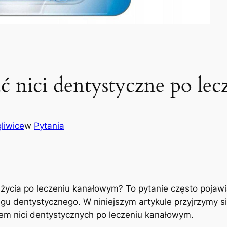
 nici dentystyczne po le
liwice
w
Pytania
ycia ⁣po leczeniu‍ kanałowym? To pytanie ‍często‍ pojawi
dentystycznego. W niniejszym⁣ artykule ‍przyjrzymy się b
niem nici ⁤dentystycznych po leczeniu kanałowym.