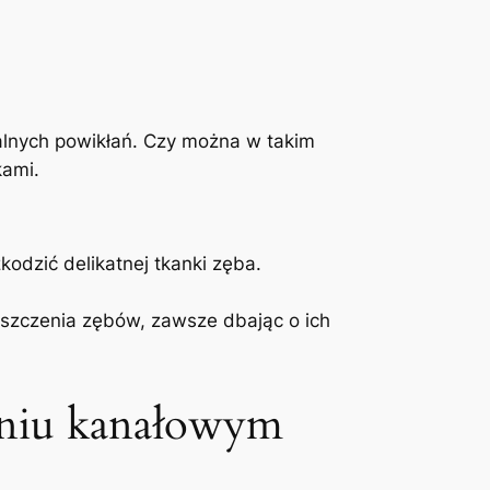
alnych powikłań. ⁣Czy można ⁣w takim
kami.
kodzić delikatnej tkanki zęba.
zyszczenia zębów, zawsze ‍dbając o ich
zeniu kanałowym