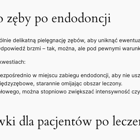
⁤o zęby‌ po endodoncji
gólnie​ delikatną pielęgnację zębów,⁤ aby uniknąć ewentu
dpowiedź brzmi –‍ tak, można,​ ale ​pod pewnymi warun
 kwestiach:
 bezpośrednio w miejscu zabiegu endodoncji, ⁢aby nie usz
iędzyzębowe, ⁣starannie omijając obszar leczony.
kanałowego, można ⁢stopniowo zwiększać ⁢intensywność ​c
ki dla‍ pacjentów po ⁤lec