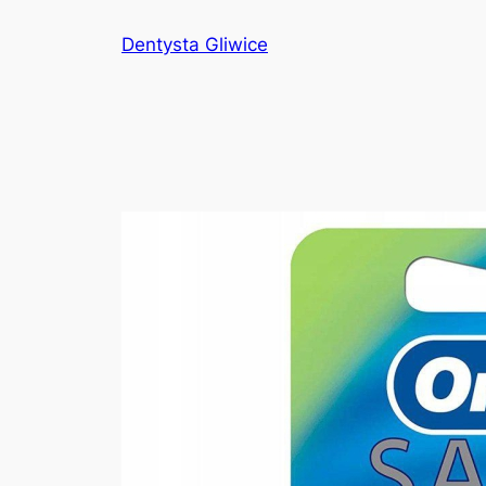
Przejdź
Dentysta Gliwice
do
treści