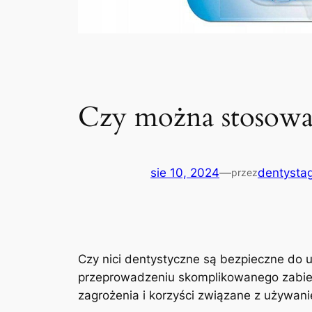
Czy można stosować
sie 10, 2024
—
dentystag
przez
Czy nici dentystyczne są bezpieczne do uż
przeprowadzeniu skomplikowanego zabiegu⁢ 
⁣zagrożenia i korzyści związane ​z ⁢używa