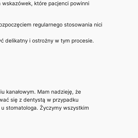
h wskazówek,⁣ które pacjenci powinni
ozpoczęciem⁤ regularnego ⁣stosowania nici
ć ​delikatny i ​ostrożny w ⁣tym procesie.
niu ⁢kanałowym. Mam nadzieję, że⁢
ować ⁢się z dentystą w przypadku
ch u⁣ stomatologa. Życzymy wszystkim