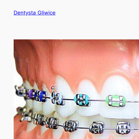
Przejdź
Dentysta Gliwice
do
treści