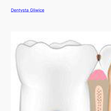
Przejdź
Dentysta Gliwice
do
treści