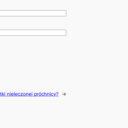
tki nieleczonej próchnicy?
→