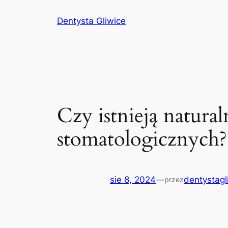
Przejdź
Dentysta Gliwice
do
treści
Czy istnieją natur
stomatologicznych?
sie 8, 2024
—
dentystagl
przez