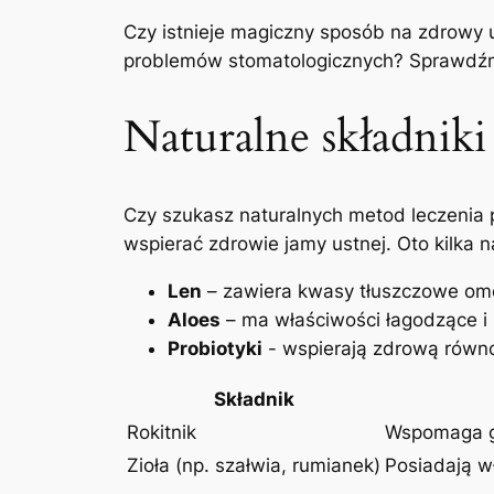
Czy​ istnieje magiczny sposób na ‍zdrowy
problemów⁢ stomatologicznych? Sprawdźmy,
Naturalne składniki
Czy szukasz ⁤naturalnych‌ metod leczenia 
wspierać zdrowie jamy ⁤ustnej. Oto kilka 
Len
– zawiera ⁢kwasy tłuszczowe om
Aloes
– ‍ma właściwości⁤ łagodzące i 
Probiotyki
-⁢ wspierają zdrową równ
Składnik
Rokitnik
Wspomaga goj
Zioła (np. szałwia,​ rumianek)
Posiadają w