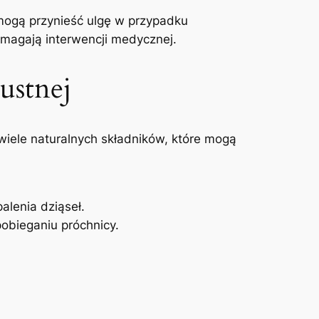
mogą przynieść ulgę w​ przypadku
ymagają interwencji medycznej.
ustnej
 wiele naturalnych składników, które mogą⁤
lenia‌ dziąseł.
bieganiu⁤ próchnicy.