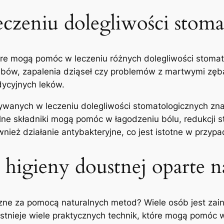
leczeniu dolegliwości stom
 które mogą pomóc w leczeniu‌ różnych dolegliwości stom
bów, zapalenia dziąseł ‍czy problemów z martwymi zębami.
dycyjnych leków.
wanych w ⁤leczeniu dolegliwości stomatologicznych znaj
uralne składniki mogą pomóc w łagodzeniu⁤ bólu, ⁢redukc
nież działanie antybakteryjne,‌ co ⁣jest istotne ‍w⁤ przypa
⁣higieny⁢ doustnej‌ oparte​ 
zne za pomocą ‍naturalnych metod? Wiele osób jest za
 Istnieje wiele‍ praktycznych ‍technik, które mogą pomó