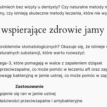
 uśmiech bez wizyty u dentysty? Czy ⁣naturalne metody 
 ⁤czy istnieją skuteczne ‍metody leczenia, które nie w
 wspierające zdrowie ‌jamy 
⁣problemów stomatologicznych? Okazuje się, ‌że istnieje
naturalnych substancji, które warto rozważyć:
ega-3, które pomagają w walce z zapaleniem dziąseł.
przeciwzapalne, ⁣co może ‍pomóc w leczeniu aft oraz zapa
owagę bakteryjną w ​jamie ustnej, co może pomóc w zapo
Zastosowanie
enie​ się ran w⁤ jamie ​ustnej
łaściwości przeciwzapalne i antybakteryjne