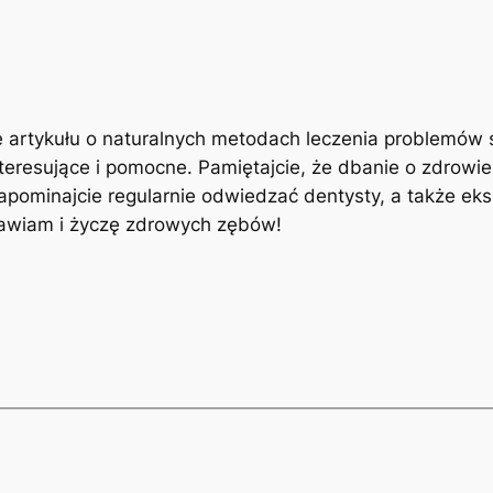
turę artykułu​ o ⁢naturalnych metodach ‌leczenia problemó
teresujące i pomocne. Pamiętajcie, że dbanie o zdrowie⁢ 
apominajcie regularnie‌ odwiedzać dentysty, a‌ także ek
rawiam ‍i⁣ życzę zdrowych zębów!