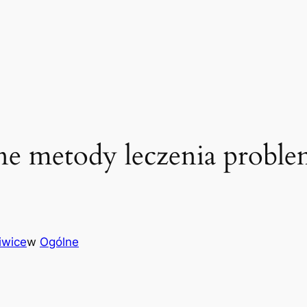
alne metody leczenia prob
iwice
w
Ogólne