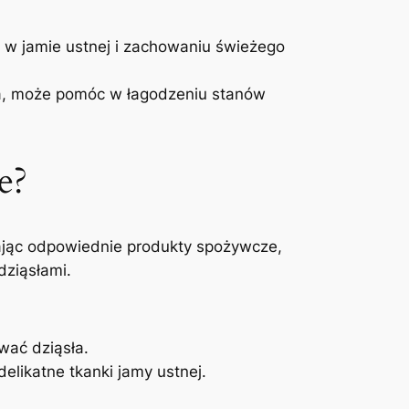
ii w jamie ustnej i zachowaniu świeżego
ia, może ‍pomóc ⁤w łagodzeniu stanów
e?
rając odpowiednie produkty spożywcze,
dziąsłami.
ować dziąsła.
elikatne ⁣tkanki jamy ustnej.