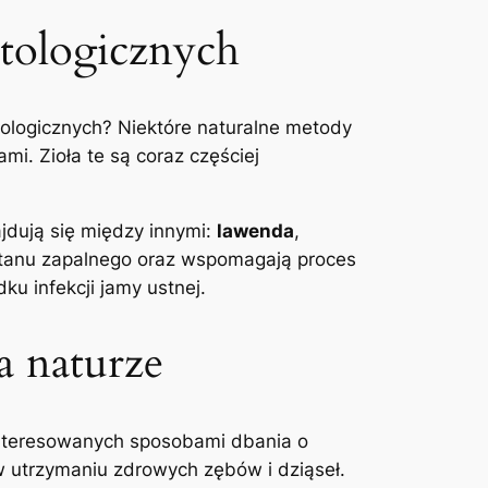
atologicznych
atologicznych? Niektóre naturalne metody
⁣ Zioła ‌te są coraz​ częściej
dują ​się między ‍innymi:
lawenda
,
ji stanu zapalnego oraz wspomagają proces
dku infekcji jamy⁣ ustnej.
na naturze
interesowanych sposobami dbania o⁤
c w utrzymaniu zdrowych zębów i dziąseł.