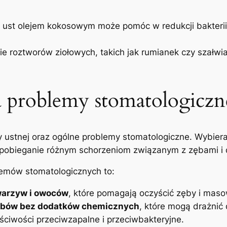
nie ust olejem kokosowym​ może ‍pomóc w redukcji bakter
ie roztworów ‌ziołowych, takich jak rumianek czy szałw
na⁢ problemy stomatologiczn
 ustnej oraz ogólne ⁤problemy stomatologiczne. Wybie
 zapobieganie różnym schorzeniom związanym ⁤z zębami i 
blemów stomatologicznych to:
arzyw i⁤ owoców
, ‍które pomagają oczyścić ⁢zęby‌ i ‍mas
zębów ​bez dodatków chemicznych
, które mogą drażnić d
aściwości‍ przeciwzapalne⁤ i przeciwbakteryjne.